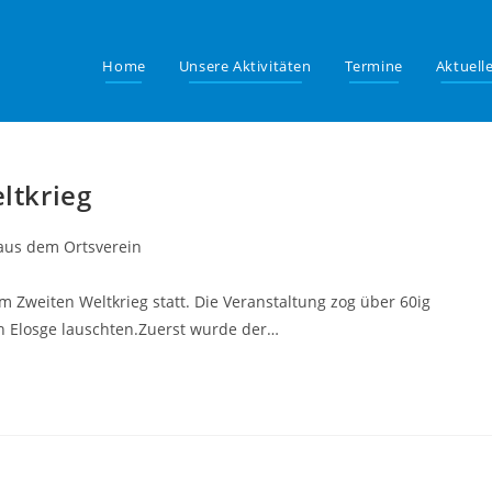
Home
Unsere Aktivitäten
Termine
Aktuell
eltkrieg
 aus dem Ortsverein
m Zweiten Weltkrieg statt. Die Veranstaltung zog über 60ig
n Elosge lauschten.Zuerst wurde der…