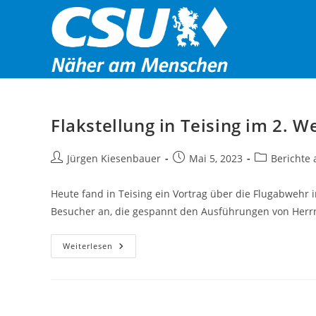
Zum
Inhalt
springen
Flakstellung in Teising im 2. W
Beitrags-
Beitrag
Beitrags-
Jürgen Kiesenbauer
Mai 5, 2023
Berichte
Autor:
veröffentlicht:
Kategorie:
Heute fand in Teising ein Vortrag über die Flugabwehr i
Besucher an, die gespannt den Ausführungen von Herr
Flakstellung
Weiterlesen
In
Teising
Im
2.
Weltkrieg