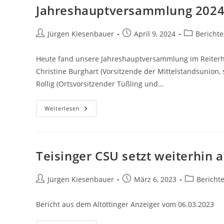
Jahreshauptversammlung 202
Beitrags-
Beitrag
Beitrags-
Jürgen Kiesenbauer
April 9, 2024
Bericht
Autor:
veröffentlicht:
Kategorie:
Heute fand unsere Jahreshauptversammlung im Reiterho
Christine Burghart (Vorsitzende der Mittelstandsunion, 
Rollig (Ortsvorsitzender Tüßling und…
Jahreshauptversammlung
Weiterlesen
2024
Teisinger CSU setzt weiterhin
Beitrags-
Beitrag
Beitrags-
Jürgen Kiesenbauer
März 6, 2023
Bericht
Autor:
veröffentlicht:
Kategorie:
Bericht aus dem Altöttinger Anzeiger vom 06.03.2023