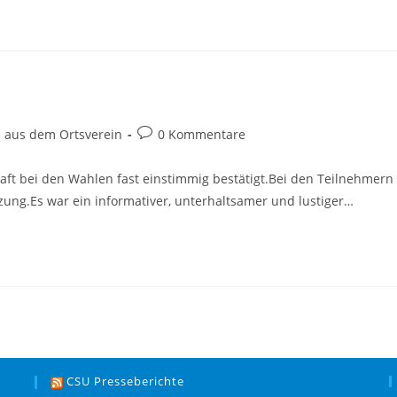
3
Beitrags-
e aus dem Ortsverein
0 Kommentare
Kommentare:
ft bei den Wahlen fast einstimmig bestätigt.Bei den Teilnehmern
ung.Es war ein informativer, unterhaltsamer und lustiger…
CSU Presseberichte