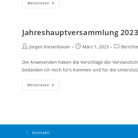
Teisinger
Weiterlesen
CSU
Setzt
Weiterhin
Auf
Bewährten
Vorstand
Jahreshauptversammlung 202
Beitrags-
Beitrag
Beitrags-
Jürgen Kiesenbauer
März 1, 2023
Bericht
Autor:
veröffentlicht:
Kategorie:
Die Anwesenden haben die Vorschläge der Vorstandscha
bedanken ich mich für’s Kommen und für die Unterstütz
Jahreshauptversammlung
Weiterlesen
2023
Kontakt: