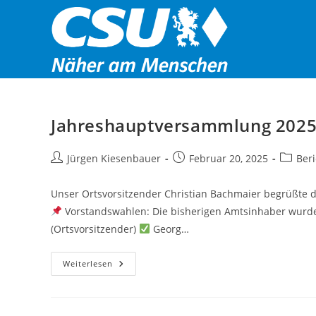
Zum
Inhalt
springen
Jahreshauptversammlung 202
Beitrags-
Beitrag
Beitrag
Jürgen Kiesenbauer
Februar 20, 2025
Ber
Autor:
veröffentlicht:
Kategor
Unser Ortsvorsitzender Christian Bachmaier begrüßte 
Vorstandswahlen: Die bisherigen Amtsinhaber wurden
(Ortsvorsitzender)
Georg…
Jahreshauptversammlung
Weiterlesen
2025