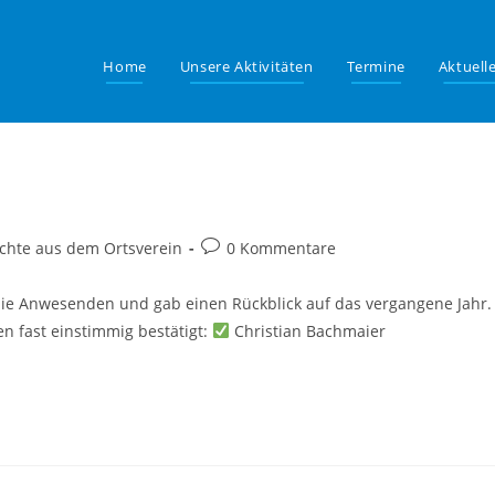
Home
Unsere Aktivitäten
Termine
Aktuell
5
s-
Beitrags-
ichte aus dem Ortsverein
0 Kommentare
ie:
Kommentare:
die Anwesenden und gab einen Rückblick auf das vergangene Jahr.
 fast einstimmig bestätigt:
Christian Bachmaier