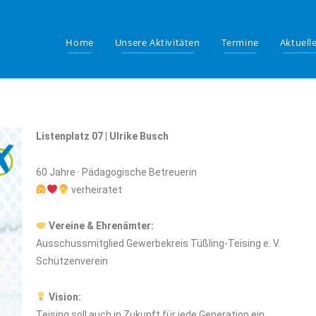
Home
Unsere Aktivitäten
Termine
Aktuell
Listenplatz 07 | Ulrike Busch
60 Jahre · Pädagogische Betreuerin
verheiratet
Vereine & Ehrenämter:
Ausschussmitglied Gewerbekreis Tüßling-Teising e. V.
Schützenverein
Vision:
Teising soll auch in Zukunft für jede Generation ein