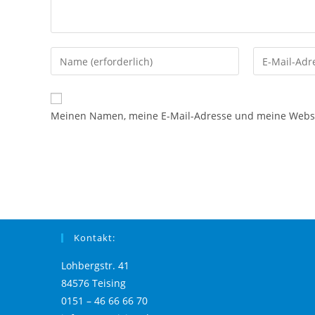
Meinen Namen, meine E-Mail-Adresse und meine Websit
Kontakt:
Lohbergstr. 41
84576 Teising
0151 – 46 66 66 70