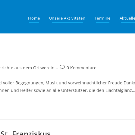
Home
Unsere Aktivitäten
Termine
Aktuell
ags-
Beitrags-
erichte aus dem Ortsverein
0 Kommentare
orie:
Kommentare:
nd voller Begegnungen, Musik und vorweihnachtlicher Freude.Dank
nen und Helfer sowie an alle Unterstützer, die den Liachtalglanz
St. Franziskus