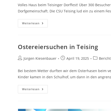
Volles Haus beim Teisinger Dorffest! Über 300 Besuche
Dorfgemeinschaft. Die CSU Teising lud ein zu einem Fest
Dorffest
Weiterlesen
In
Teising
Ostereiersuchen in Teising
Beitrags-
Beitrag
Beitrags-
Jürgen Kiesenbauer
April 19, 2025
Berich
Autor:
veröffentlicht:
Kategorie:
Bei bestem Wetter durften wir dem Osterhasen beim ver
Kinder kamen in den Schulhof, um dann in den angre
Ostereiersuchen
Weiterlesen
In
Teising