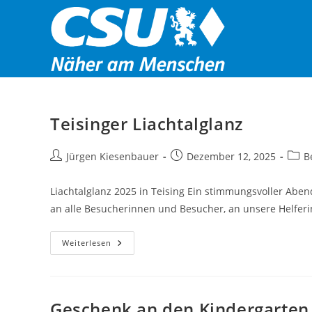
Zum
Inhalt
springen
Teisinger Liachtalglanz
Beitrags-
Beitrag
Beitr
Jürgen Kiesenbauer
Dezember 12, 2025
B
Autor:
veröffentlicht:
Kateg
Liachtalglanz 2025 in Teising Ein stimmungsvoller Abe
an alle Besucherinnen und Besucher, an unsere Helferin
Teisinger
Weiterlesen
Liachtalglanz
Geschenk an den Kindergarten 