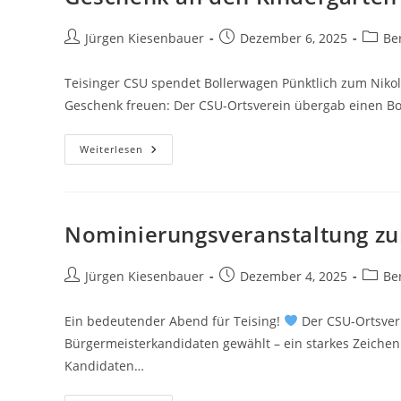
Beitrags-
Beitrag
Beitra
Jürgen Kiesenbauer
Dezember 6, 2025
Be
Autor:
veröffentlicht:
Katego
Teisinger CSU spendet Bollerwagen Pünktlich zum Nikola
Geschenk freuen: Der CSU-Ortsverein übergab einen Bo
Geschenk
Weiterlesen
An
Den
Kindergarten
St.
Franziskus
Nominierungsveranstaltung zu
Beitrags-
Beitrag
Beitra
Jürgen Kiesenbauer
Dezember 4, 2025
Be
Autor:
veröffentlicht:
Katego
Ein bedeutender Abend für Teising!
Der CSU-Ortsver
Bürgermeisterkandidaten gewählt – ein starkes Zeiche
Kandidaten…