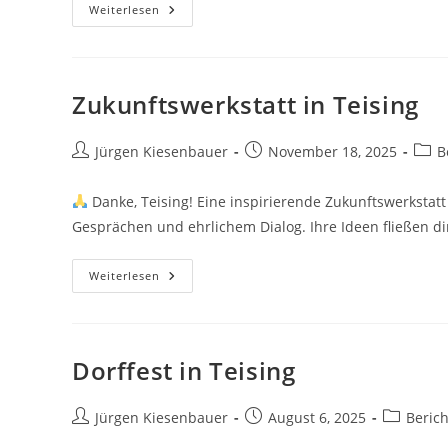
Nominierungsveranstaltung
Weiterlesen
Zur
Wahl
2026
Zukunftswerkstatt in Teising
Beitrags-
Beitrag
Beitr
Jürgen Kiesenbauer
November 18, 2025
B
Autor:
veröffentlicht:
Kateg
Danke, Teising! Eine inspirierende Zukunftswerkstatt 
Gesprächen und ehrlichem Dialog. Ihre Ideen fließen di
Zukunftswerkstatt
Weiterlesen
In
Teising
Dorffest in Teising
Beitrags-
Beitrag
Beitrags-
Jürgen Kiesenbauer
August 6, 2025
Beric
Autor:
veröffentlicht:
Kategorie