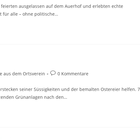
r feierten ausgelassen auf dem Auerhof und erlebten echte
 für alle – ohne politische…
Beitrags-
te aus dem Ortsverein
0 Kommentare
Kommentare:
stecken seiner Süssigkeiten und der bemalten Ostereier helfen. 
nzenden Grünanlagen nach den…