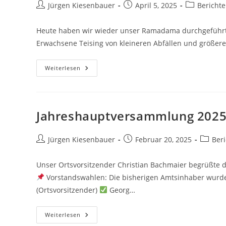
Beitrags-
Beitrag
Beitrags-
Jürgen Kiesenbauer
April 5, 2025
Bericht
Autor:
veröffentlicht:
Kategorie:
Heute haben wir wieder unser Ramadama durchgeführt.
Erwachsene Teising von kleineren Abfällen und größere
Ramadama
Weiterlesen
In
Teising
Jahreshauptversammlung 202
Beitrags-
Beitrag
Beitrag
Jürgen Kiesenbauer
Februar 20, 2025
Ber
Autor:
veröffentlicht:
Kategor
Unser Ortsvorsitzender Christian Bachmaier begrüßte 
Vorstandswahlen: Die bisherigen Amtsinhaber wurden
(Ortsvorsitzender)
Georg…
Jahreshauptversammlung
Weiterlesen
2025