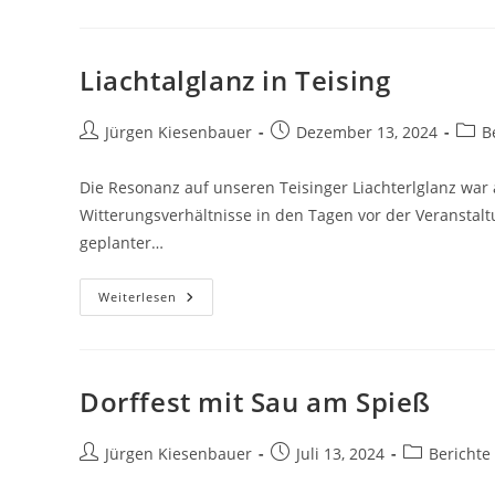
Liachtalglanz in Teising
Beitrags-
Beitrag
Beitr
Jürgen Kiesenbauer
Dezember 13, 2024
B
Autor:
veröffentlicht:
Kateg
Die Resonanz auf unseren Teisinger Liachterlglanz war
Witterungsverhältnisse in den Tagen vor der Veranstalt
geplanter…
Liachtalglanz
Weiterlesen
In
Teising
Dorffest mit Sau am Spieß
Beitrags-
Beitrag
Beitrags-
Jürgen Kiesenbauer
Juli 13, 2024
Berichte
Autor:
veröffentlicht:
Kategorie: