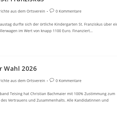
gs-
Beitrags-
richte aus dem Ortsverein
0 Kommentare
rie:
Kommentare:
ustag durfte sich der örtliche Kindergarten St. Franziskus über ei
llerwagen im Wert von knapp 1100 Euro. Finanziert…
r Wahl 2026
gs-
Beitrags-
richte aus dem Ortsverein
0 Kommentare
rie:
Kommentare:
band Teising hat Christian Bachmaier mit 100% Zustimmung zum
n des Vertrauens und Zusammenhalts. Alle Kandidatinnen und